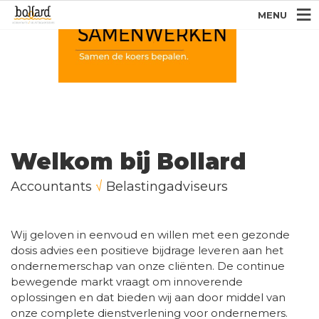
onze expertise in boekhouden en
van concurrerende tarieven!
MENU
√
Is uw accountant proactief?
Bollard zeker!
√
Wordt u behandeld als een
nummer? Bollard levert
dienstverlening op maat!
Kiest u voor Bollard, dan kiest
u voor snelle, heldere &
transparante communicatie!
Welkom bij Bollard
Accountants
√
Belastingadviseurs
Wij geloven in eenvoud en willen met een gezonde
dosis advies een positieve bijdrage leveren aan het
ondernemerschap van onze cliënten. De continue
bewegende markt vraagt om innoverende
oplossingen en dat bieden wij aan door middel van
onze complete dienstverlening voor ondernemers.