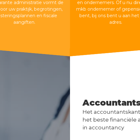
arante administratie vormt de
en ondernemers. Of u nu dir
voor uw praktijk, begrotingen,
mkb ondernemer of gepensi
esteringsplannen en fiscale
bent, bij ons bent u aan het 
aangiften.
adres.
Accountancy
Belastingen
Accountant
Het accountantskan
het beste financiële
in accountancy