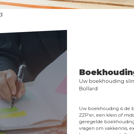
rd
Boekhoudin
Uw boekhouding slim
Bollard
Uw boekhouding is de b
ZZP’er, een klein of m
geregelde boekhouding 
vragen om vakkennis, exp