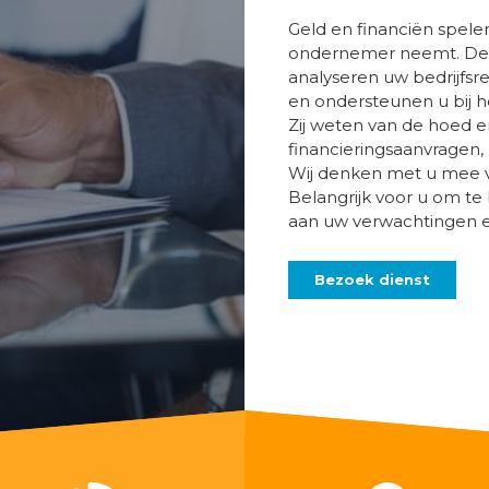
Geld en financiën spelen 
ondernemer neemt. De f
analyseren uw bedrijfsre
en ondersteunen u bij h
Zij weten van de hoed e
financieringsaanvragen, 
Wij denken met u mee vo
Belangrijk voor u om t
aan uw verwachtingen en
Bezoek dienst