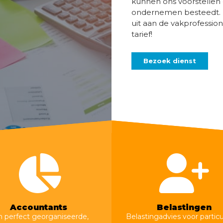
kunnen ons voorstellen 
ondernemen besteedt. 
uit aan de vakprofession
tarief!
Bezoek dienst
Accountants
Belastingen
 perfect georganiseerde,
Belastingadvies voor particu