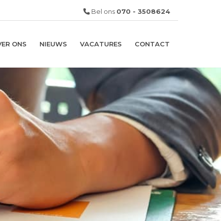
Bel ons
070 - 3508624
VER ONS
NIEUWS
VACATURES
CONTACT