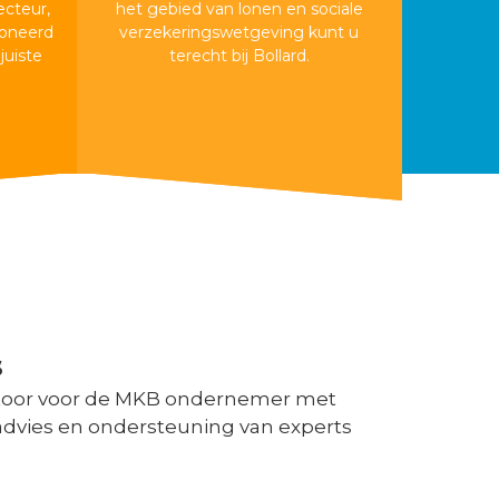
ecteur,
het gebied van lonen en sociale
oneerd
verzekeringswetgeving kunt u
juiste
terecht bij Bollard.
Salarisadministratie
s
toor voor de MKB ondernemer met
 advies en ondersteuning van experts