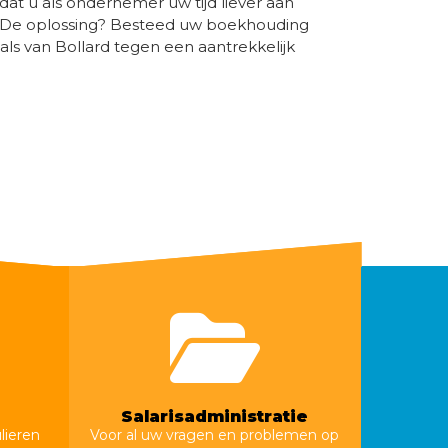
dat u als ondernemer uw tijd liever aan
De oplossing? Besteed uw boekhouding
als van Bollard tegen een aantrekkelijk
Salarisadministratie
lieren
Voor al uw vragen en problemen op