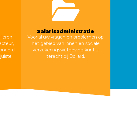
Salarisadministratie
lieren
Voor al uw vragen en problemen op
ecteur,
het gebied van lonen en sociale
oneerd
verzekeringswetgeving kunt u
juiste
terecht bij Bollard.
Salarisadministratie