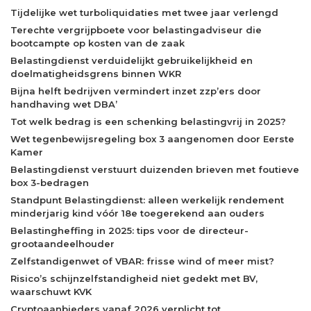
Tijdelijke wet turboliquidaties met twee jaar verlengd
Terechte vergrijpboete voor belastingadviseur die
bootcampte op kosten van de zaak
Belastingdienst verduidelijkt gebruikelijkheid en
doelmatigheidsgrens binnen WKR
Bijna helft bedrijven vermindert inzet zzp’ers door
handhaving wet DBA’
Tot welk bedrag is een schenking belastingvrij in 2025?
Wet tegenbewijsregeling box 3 aangenomen door Eerste
Kamer
Belastingdienst verstuurt duizenden brieven met foutieve
box 3-bedragen
Standpunt Belastingdienst: alleen werkelijk rendement
minderjarig kind vóór 18e toegerekend aan ouders
Belastingheffing in 2025: tips voor de directeur-
grootaandeelhouder
Zelfstandigenwet of VBAR: frisse wind of meer mist?
Risico’s schijnzelfstandigheid niet gedekt met BV,
waarschuwt KVK
Cryptoaanbieders vanaf 2026 verplicht tot