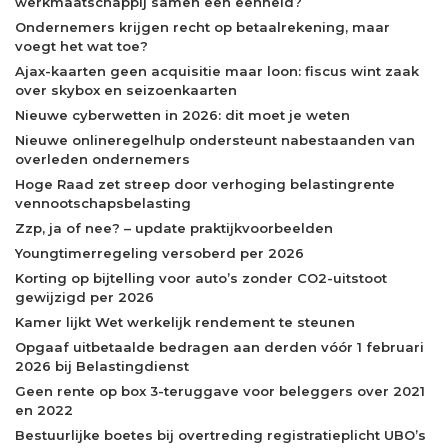
werkmaatschappij samen een eenheid?
Ondernemers krijgen recht op betaalrekening, maar
voegt het wat toe?
Ajax-kaarten geen acquisitie maar loon: fiscus wint zaak
over skybox en seizoenkaarten
Nieuwe cyberwetten in 2026: dit moet je weten
Nieuwe onlineregelhulp ondersteunt nabestaanden van
overleden ondernemers
Hoge Raad zet streep door verhoging belastingrente
vennootschapsbelasting
Zzp, ja of nee? – update praktijkvoorbeelden
Youngtimerregeling versoberd per 2026
Korting op bijtelling voor auto’s zonder CO2-uitstoot
gewijzigd per 2026
Kamer lijkt Wet werkelijk rendement te steunen
Opgaaf uitbetaalde bedragen aan derden vóór 1 februari
2026 bij Belastingdienst
Geen rente op box 3-teruggave voor beleggers over 2021
en 2022
Bestuurlijke boetes bij overtreding registratieplicht UBO’s