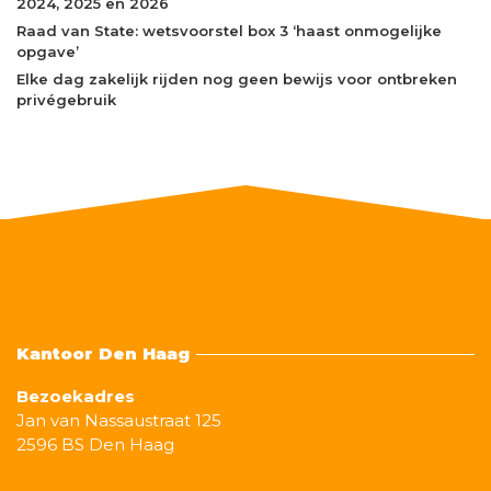
2024, 2025 en 2026
Raad van State: wetsvoorstel box 3 ‘haast onmogelijke
opgave’
Elke dag zakelijk rijden nog geen bewijs voor ontbreken
privégebruik
Kantoor Den Haag
Bezoekadres
Jan van Nassaustraat 125
2596 BS Den Haag