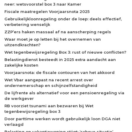
neer: wetsvoorstel box 3 naar Kamer
Fiscale maatregelen Voorjaarsnota 2025
Gebruikelijkloonregeling onder de loep: deels effectief,
verbetering wenselijk
ZZP’ers haken massaal af na aanscherping regels
Waar moet je op letten bij het overnemen van
uitzendkrachten?
Wet tegenbewijsregeling Box 3: rust of nieuwe conflicten?
Belastingdienst besteedt in 2025 extra aandacht aan
zakelijke kosten
Voorjaarsnota: de fiscale contouren van het akkoord
Wet Vbar aangepast na recent arrest over
ondernemerschap en schijnzelfstandigheid
De lijfrente als alternatief voor een pensioenregeling via
de werkgever
RB voorziet tsunami aan bezwaren bij Wet
tegenbewijsregeling box 3
Door parttime werken wordt gebruikelijk loon DGA niet
verlaagd
Belasting op vakantiewoning stijgt: ‘scheve situatie’