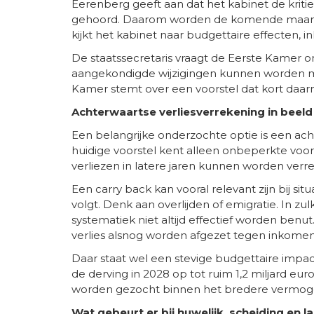
Eerenberg geeft aan dat het kabinet de krit
gehoord. Daarom worden de komende maande
kijkt het kabinet naar budgettaire effecten, 
De staatssecretaris vraagt de Eerste Kamer o
aangekondigde wijzigingen kunnen worden 
Kamer stemt over een voorstel dat kort daar
Achterwaartse verliesverrekening in beeld
Een belangrijke onderzochte optie is een ach
huidige voorstel kent alleen onbeperkte voor
verliezen in latere jaren kunnen worden verr
Een carry back kan vooral relevant zijn bij 
volgt. Denk aan overlijden of emigratie. In zu
systematiek niet altijd effectief worden benu
verlies alsnog worden afgezet tegen inkomen 
Daar staat wel een stevige budgettaire impa
de derving in 2028 op tot ruim 1,2 miljard eur
worden gezocht binnen het bredere vermo
Wat gebeurt er bij huwelijk, scheiding en