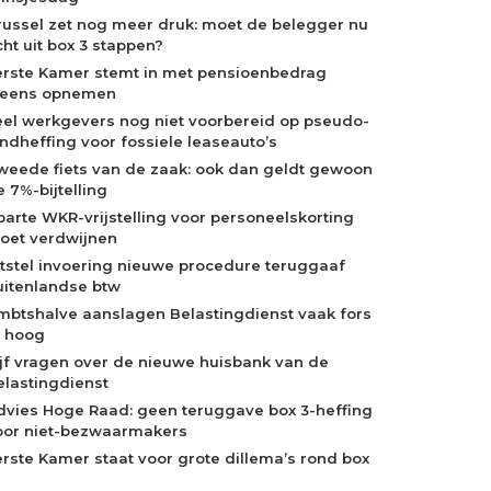
russel zet nog meer druk: moet de belegger nu
cht uit box 3 stappen?
erste Kamer stemt in met pensioenbedrag
neens opnemen
eel werkgevers nog niet voorbereid op pseudo-
indheffing voor fossiele leaseauto’s
weede fiets van de zaak: ook dan geldt gewoon
 7%-bijtelling
parte WKR-vrijstelling voor personeelskorting
oet verdwijnen
itstel invoering nieuwe procedure teruggaaf
uitenlandse btw
mbtshalve aanslagen Belastingdienst vaak fors
e hoog
ijf vragen over de nieuwe huisbank van de
elastingdienst
dvies Hoge Raad: geen teruggave box 3-heffing
oor niet-bezwaarmakers
erste Kamer staat voor grote dillema’s rond box