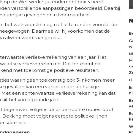
iek op de Wet werkelijk rendement box 3 heeft
n verschillende aanpassingen beoordeeld. Daarbij
inhoudelijke gevolgen en uitvoerbaarheid.
N
m het wetsvoorstel nog niet af te ronden voordat de
meegewogen. Daarmee wil hij voorkomen dat de
B
na alweer wordt aangepast.
G
w
N
terwaartse verliesverrekening van een jaar. Het
ja
waartse verliesverrekening. Dat betekent dat
S
ekend met toekomstige positieve resultaten.
Z
situaties waarin geen toekomstig box 3-inkomen meer
F
lke gevallen kan een verlies onder de huidige
E
t. Met een achterwaartse verliesverrekening kan dat
n
uit het voorafgaande jaar.
Be
v
ct tegenover. Volgens de onderzochte opties loopt
E
o. Dekking moet volgens eerdere politieke lijnen
k
gensdomein.
W
 landgoederen
P