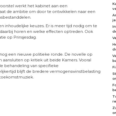
K
oorstel werkt het kabinet aan een
ve
staat de ambitie om door te ontwikkelen naar een
A
nsbestanddelen.
j
 inhoudelijke keuzes. Er is meer tijd nodig om te
I
 daarbij horen en welke effecten optreden. Ook
d
tie op Prinsjesdag.
V
H
d
 nog een nieuwe politieke ronde. De novelle op
V
 aansluiten op kritiek uit beide Kamers. Vooral
b
de behandeling van specifieke
F
jkertijd blijft de bredere vermogenswinstbelasting
S
 toekomstmuziek.
o
F
b
T
r
Z
o