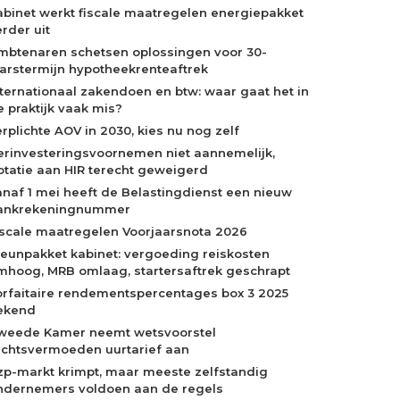
abinet werkt fiscale maatregelen energiepakket
rder uit
mbtenaren schetsen oplossingen voor 30-
aarstermijn hypotheekrenteaftrek
nternationaal zakendoen en btw: waar gaat het in
e praktijk vaak mis?
erplichte AOV in 2030, kies nu nog zelf
erinvesteringsvoornemen niet aannemelijk,
otatie aan HIR terecht geweigerd
anaf 1 mei heeft de Belastingdienst een nieuw
ankrekeningnummer
iscale maatregelen Voorjaarsnota 2026
teunpakket kabinet: vergoeding reiskosten
mhoog, MRB omlaag, startersaftrek geschrapt
orfaitaire rendementspercentages box 3 2025
ekend
weede Kamer neemt wetsvoorstel
echtsvermoeden uurtarief aan
zp-markt krimpt, maar meeste zelfstandig
ndernemers voldoen aan de regels