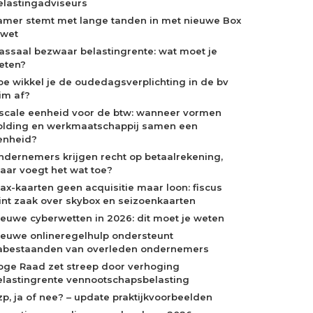
elastingadviseurs
amer stemt met lange tanden in met nieuwe Box
-wet
assaal bezwaar belastingrente: wat moet je
eten?
oe wikkel je de oudedagsverplichting in de bv
lim af?
iscale eenheid voor de btw: wanneer vormen
olding en werkmaatschappij samen een
enheid?
ndernemers krijgen recht op betaalrekening,
aar voegt het wat toe?
jax-kaarten geen acquisitie maar loon: fiscus
int zaak over skybox en seizoenkaarten
ieuwe cyberwetten in 2026: dit moet je weten
ieuwe onlineregelhulp ondersteunt
abestaanden van overleden ondernemers
oge Raad zet streep door verhoging
elastingrente vennootschapsbelasting
zp, ja of nee? – update praktijkvoorbeelden