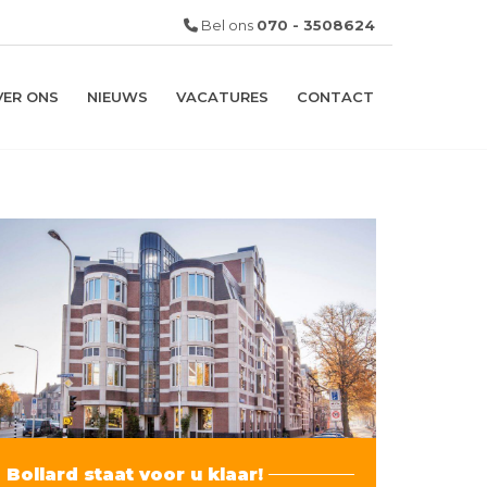
Bel ons
070 - 3508624
VER ONS
NIEUWS
VACATURES
CONTACT
Bollard staat voor u klaar!