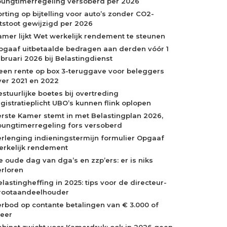
oungtimerregeling versoberd per 2026
orting op bijtelling voor auto’s zonder CO2-
itstoot gewijzigd per 2026
amer lijkt Wet werkelijk rendement te steunen
pgaaf uitbetaalde bedragen aan derden vóór 1
ebruari 2026 bij Belastingdienst
een rente op box 3-teruggave voor beleggers
ver 2021 en 2022
estuurlijke boetes bij overtreding
egistratieplicht UBO’s kunnen flink oplopen
erste Kamer stemt in met Belastingplan 2026,
oungtimerregeling fors versoberd
erlenging indieningstermijn formulier Opgaaf
erkelijk rendement
e oude dag van dga’s en zzp’ers: er is niks
erloren
elastingheffing in 2025: tips voor de directeur-
rootaandeelhouder
erbod op contante betalingen van € 3.000 of
eer