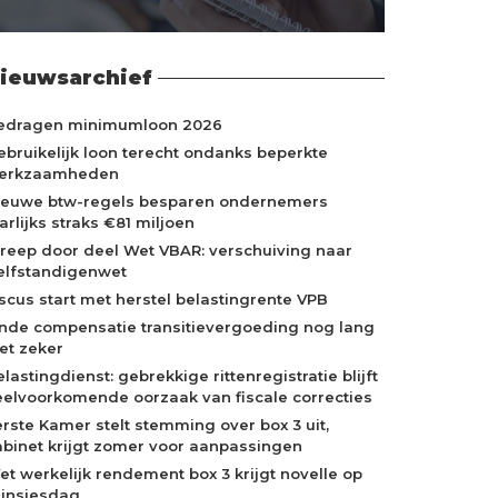
ieuwsarchief
edragen minimumloon 2026
ebruikelijk loon terecht ondanks beperkte
erkzaamheden
ieuwe btw-regels besparen ondernemers
arlijks straks €81 miljoen
treep door deel Wet VBAR: verschuiving naar
elfstandigenwet
iscus start met herstel belastingrente VPB
inde compensatie transitievergoeding nog lang
iet zeker
lastingdienst: gebrekkige rittenregistratie blijft
eelvoorkomende oorzaak van fiscale correcties
erste Kamer stelt stemming over box 3 uit,
abinet krijgt zomer voor aanpassingen
et werkelijk rendement box 3 krijgt novelle op
rinsjesdag