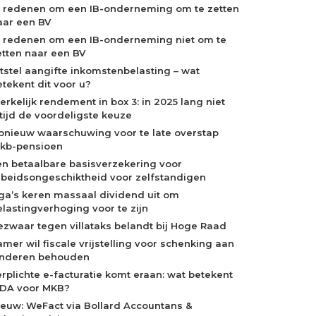
0 redenen om een IB-onderneming om te zetten
aar een BV
0 redenen om een IB-onderneming niet om te
etten naar een BV
itstel aangifte inkomstenbelasting – wat
etekent dit voor u?
erkelijk rendement in box 3: in 2025 lang niet
ltijd de voordeligste keuze
pnieuw waarschuwing voor te late overstap
kb-pensioen
en betaalbare basisverzekering voor
rbeidsongeschiktheid voor zelfstandigen
ga’s keren massaal dividend uit om
elastingverhoging voor te zijn
ezwaar tegen villataks belandt bij Hoge Raad
amer wil fiscale vrijstelling voor schenking aan
inderen behouden
erplichte e-facturatie komt eraan: wat betekent
iDA voor MKB?
ieuw: WeFact via Bollard Accountans &