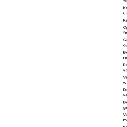
Y
K
u
K
O
f
G
o
B
r
E
y
V
w
D
v
B
g
V
m