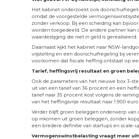
Het kabinet onderzoekt ook doorschuifregelin
omdat de voorgestelde vermogenswinstsyste
zonder verkoop. Bij een scheiding kan bijvoo
worden toegedeeld. De andere partner kan d
waardestijging die niet in geld is gerealiseerd.
Daarnaast kijkt het kabinet naar NSW-landgoe
vrijstelling en een doorschuifregeling bij vere
voorkomen dat fiscale heffing ontstaat op e
Tarief, heffingsvrij resultaat en groen bel
Ook de parameters van het nieuwe box 3-stel
uit van een tarief van 36 procent en een heffi
tarief naar 35 procent kost volgens de raming
van het heffingsvrije resultaat naar 1.900 euro 
Verder blijft groen beleggen onderwerp van o
op inkomen uit groen beleggen, zonder kop
een bredere definitie van startups en scale
Vermogenswinstbelasting vraagt meer ui