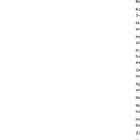
B
K
3
M
w
H
s
F
h
e
O
m
A
w
N
N
n
H
b
Z