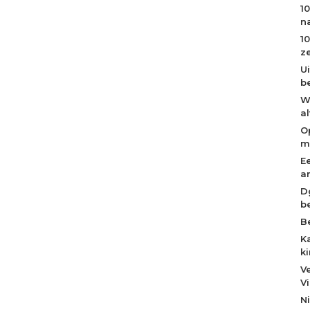
1
n
1
z
U
b
W
a
O
m
E
a
D
b
B
K
k
V
V
N