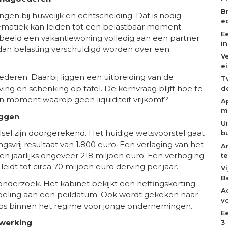
B
gen bij huwelijk en echtscheiding. Dat is nodig
e
matiek kan leiden tot een belastbaar moment
E
rbeeld een vakantiewoning volledig aan een partner
i
an belasting verschuldigd worden over een
V
e
deren. Daarbij liggen een uitbreiding van de
T
rving en schenking op tafel. De kernvraag blijft hoe te
de
en moment waarop geen liquiditeit vrijkomt?
A
m
eggen
U
sel zijn doorgerekend. Het huidige wetsvoorstel gaat
b
ngsvrij resultaat van 1.800 euro. Een verlaging van het
A
en jaarlijks ongeveer 218 miljoen euro. Een verhoging
t
leidt tot circa 70 miljoen euro derving per jaar.
V
B
nderzoek. Het kabinet bekijkt een heffingskorting
A
peling aan een peildatum. Ook wordt gekeken naar
v
-ups binnen het regime voor jonge ondernemingen.
E
twerking
3