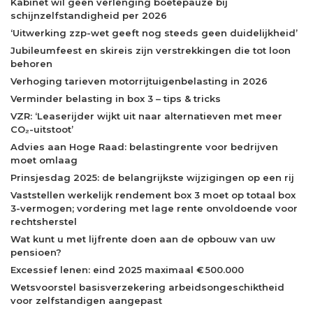
Kabinet wil geen verlenging boetepauze bij
schijnzelfstandigheid per 2026
‘Uitwerking zzp-wet geeft nog steeds geen duidelijkheid’
Jubileumfeest en skireis zijn verstrekkingen die tot loon
behoren
Verhoging tarieven motorrijtuigenbelasting in 2026
Verminder belasting in box 3 – tips & tricks
VZR: ‘Leaserijder wijkt uit naar alternatieven met meer
CO₂-uitstoot’
Advies aan Hoge Raad: belastingrente voor bedrijven
moet omlaag
Prinsjesdag 2025: de belangrijkste wijzigingen op een rij
Vaststellen werkelijk rendement box 3 moet op totaal box
3-vermogen; vordering met lage rente onvoldoende voor
rechtsherstel
Wat kunt u met lijfrente doen aan de opbouw van uw
pensioen?
Excessief lenen: eind 2025 maximaal € 500.000
Wetsvoorstel basisverzekering arbeidsongeschiktheid
voor zelfstandigen aangepast