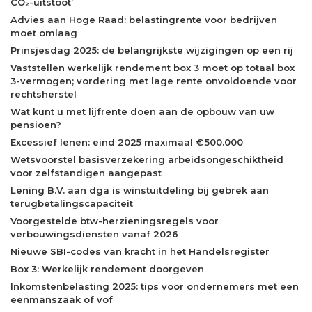
CO₂-uitstoot’
Advies aan Hoge Raad: belastingrente voor bedrijven
moet omlaag
Prinsjesdag 2025: de belangrijkste wijzigingen op een rij
Vaststellen werkelijk rendement box 3 moet op totaal box
3-vermogen; vordering met lage rente onvoldoende voor
rechtsherstel
Wat kunt u met lijfrente doen aan de opbouw van uw
pensioen?
Excessief lenen: eind 2025 maximaal € 500.000
Wetsvoorstel basisverzekering arbeidsongeschiktheid
voor zelfstandigen aangepast
Lening B.V. aan dga is winstuitdeling bij gebrek aan
terugbetalingscapaciteit
Voorgestelde btw-herzieningsregels voor
verbouwingsdiensten vanaf 2026
Nieuwe SBI-codes van kracht in het Handelsregister
Box 3: Werkelijk rendement doorgeven
Inkomstenbelasting 2025: tips voor ondernemers met een
eenmanszaak of vof