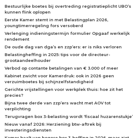
Bestuurlijke boetes bij overtreding registratieplicht UBO’s
kunnen flink oplopen
Eerste Kamer stemt in met Belastingplan 2026,
youngtimerregeling fors versoberd
Verlenging indieningstermijn formulier Opgaaf werkelijk
rendement
De oude dag van dga’s en zzp’ers: er is niks verloren
Belastingheffing in 2025: tips voor de directeur-
grootaandeelhouder
Verbod op contante betalingen van € 3.000 of meer
Kabinet zwicht voor Kamerdruk: ook in 2026 geen
verzuimboetes bij schijnzelfstandigheid
Gerichte vrijstellingen voor werkplek thuis: hoe zit het
precies?
Bijna twee derde van zzp’ers wacht met AOV tot
verplichting
Terugvragen box 3-belasting wordt ‘fiscaal huzarenstukje’
Nieuw vanaf 2026: Herziening btw-aftrek bij
investeringsdiensten
Kamer baalt van hogere box 3-heffing in 2026, maar ziet