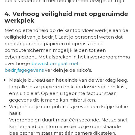
toe als iedereen in het bedrijf ermee bezig is én blijft.”
4. Verhoog veiligheid met opgeruimde
werkplek
Met oplettendheid op de kantoorvloer werk je aan de
veiligheid van je bedrijf. Laat je personeel weten dat
rondslingerende papieren of openstaande
computerschermen mogelijk leiden tot een
cyberincident. Met afspraken in het inwerkprogramma
over hoe je
bewust omgaat met
bedrijfsgegevens
verklein je de risico’s.
Maak je bureau aan het einde van de werkdag leeg.
Leg alle losse papieren en klantdossiers in een kast,
en sluit die af. Op een uitgeprinte factuur staan
gegevens die iemand kan misbruiken.
Vergrendel je computer als je even een kopje koffie
haalt.
Vergrendelen duurt maar één seconde. Net zo snel
kan iemand de informatie die op je openstaande
beeldscherm staat met één cameraklik stelen.