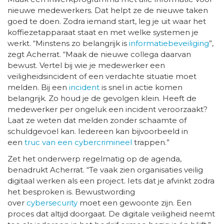
nieuwe medewerkers. Dat helpt ze de nieuwe taken
goed te doen. Zodra iemand start, leg je uit waar het
koffiezetapparaat staat en met welke systemen je
werkt. “Minstens zo belangrijk is
informatiebeveiliging
”,
zegt Acherrat. “Maak de nieuwe collega daarvan
bewust. Vertel bij wie je medewerker een
veiligheidsincident of een verdachte situatie moet
melden. Bij een
incident
is snel in actie komen
belangrijk. Zo houd je de gevolgen klein. Heeft de
medewerker per ongeluk een incident veroorzaakt?
Laat ze weten dat melden zonder schaamte of
schuldgevoel kan. Iedereen kan bijvoorbeeld in
een
truc van een cybercrimineel
trappen.”
Zet het onderwerp regelmatig op de agenda,
benadrukt Acherrat. “Te vaak zien organisaties veilig
digitaal werken als een project. Iets dat je afvinkt zodra
het besproken is. Bewustwording
over
cybersecurity
moet een gewoonte zijn. Een
proces dat altijd doorgaat. De digitale veiligheid neemt