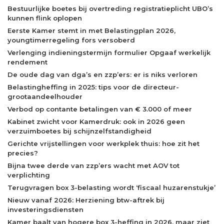
Bestuurlijke boetes bij overtreding registratieplicht UBO’s
kunnen flink oplopen
Eerste Kamer stemt in met Belastingplan 2026,
youngtimerregeling fors versoberd
Verlenging indieningstermijn formulier Opgaaf werkelijk
rendement
De oude dag van dga’s en zzp’ers: er is niks verloren
Belastingheffing in 2025: tips voor de directeur-
grootaandeelhouder
Verbod op contante betalingen van € 3.000 of meer
Kabinet zwicht voor Kamerdruk: ook in 2026 geen
verzuimboetes bij schijnzelfstandigheid
Gerichte vrijstellingen voor werkplek thuis: hoe zit het
precies?
Bijna twee derde van zzp’ers wacht met AOV tot
verplichting
Terugvragen box 3-belasting wordt ‘fiscaal huzarenstukje’
Nieuw vanaf 2026: Herziening btw-aftrek bij
investeringsdiensten
Kamer baalt van hogere box 3-heffing in 2026, maar ziet