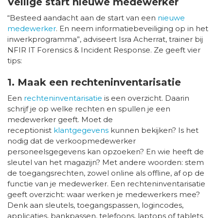
Veilige start nieuwe medewerker
“Besteed aandacht aan de start van een
nieuwe
medewerker
. En neem informatiebeveiliging op in het
inwerkprogramma”, adviseert Isra Acherrat, trainer bij
NFIR IT Forensics & Incident Response. Ze geeft vier
tips:
1. Maak een rechteninventarisatie
Een
rechteninventarisatie
is een overzicht. Daarin
schrijf je op welke rechten en spullen je een
medewerker geeft. Moet de
receptionist
klantgegevens
kunnen bekijken? Is het
nodig dat de verkoopmedewerker
personeelsgegevens kan opzoeken? En wie heeft de
sleutel van het magazijn? Met andere woorden: stem
de toegangsrechten, zowel online als offline, af op de
functie van je medewerker. Een rechteninventarisatie
geeft overzicht: waar werken je medewerkers mee?
Denk aan sleutels, toegangspassen, logincodes,
applicaties, bankpassen, telefoons, laptops of tablets.