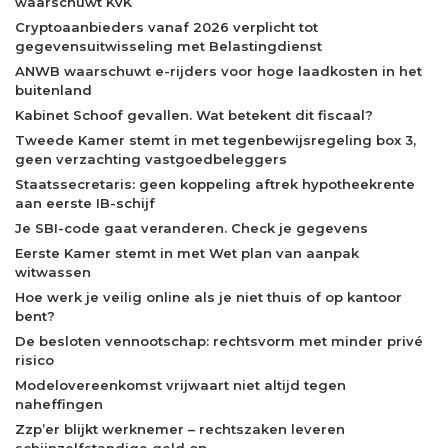
waarschuwt KVK
Cryptoaanbieders vanaf 2026 verplicht tot
gegevensuitwisseling met Belastingdienst
ANWB waarschuwt e-rijders voor hoge laadkosten in het
buitenland
Kabinet Schoof gevallen. Wat betekent dit fiscaal?
Tweede Kamer stemt in met tegenbewijsregeling box 3,
geen verzachting vastgoedbeleggers
Staatssecretaris: geen koppeling aftrek hypotheekrente
aan eerste IB-schijf
Je SBI-code gaat veranderen. Check je gegevens
Eerste Kamer stemt in met Wet plan van aanpak
witwassen
Hoe werk je veilig online als je niet thuis of op kantoor
bent?
De besloten vennootschap: rechtsvorm met minder privé
risico
Modelovereenkomst vrijwaart niet altijd tegen
naheffingen
Zzp’er blijkt werknemer – rechtszaken leveren
schijnzelfstandige geld op