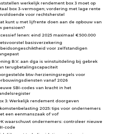
aststellen werkelijk rendement box 3 moet op
otaal box 3-vermogen; vordering met lage rente
nvoldoende voor rechtsherstel
at kunt u met lijfrente doen aan de opbouw van
w pensioen?
xcessief lenen: eind 2025 maximaal € 500.000
etsvoorstel basisverzekering
rbeidsongeschiktheid voor zelfstandigen
angepast
ening B.V. aan dga is winstuitdeling bij gebrek
an terugbetalingscapaciteit
oorgestelde btw-herzieningsregels voor
erbouwingsdiensten vanaf 2026
ieuwe SBI-codes van kracht in het
andelsregister
ox 3: Werkelijk rendement doorgeven
nkomstenbelasting 2025: tips voor ondernemers
et een eenmanszaak of vof
vK waarschuwt ondernemers: controleer nieuwe
BI-code