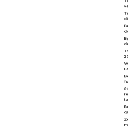
T
v
T
d
B
d
B
d
T
2
W
E
B
f
S
r
t
B
g
Z
m