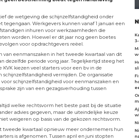
tief de wetgeving die schijnzelfstandigheid onder
N
et tegengaan. Werkgevers kunnen vanaf 1 januari een
 zelfstandigen inhuren voor werkzaamheden die
K
oeten worden. Hoewel er dit jaar nog geen boetes
3
gevolgen voor opdrachtgevers reëel.
M
gen van eenmanszaken in het tweede kwartaal van dit
w
n dezelfde periode vorig jaar. Tegelijkertijd steeg het
H
 KVK kiezen veel starters voor een bv in de
s
an schijnzelfstandigheid vermijden. De organisatie
F
a voor schijnzelfstandigheid voor eenmanszaken en
h
e
n sprake zijn van een gezagsverhouding tussen
O
m
ltijd welke rechtsvorm het beste past bij de situatie
A
nder advies gegeven, maar de uiteindelijke keuze
w
ng niet weigeren op basis van de gekozen rechtsvorm.
N
in het tweede kwartaal opnieuw meer ondernemers hun
N
tarters is afgenomen. Tussen april en juni stopten
n