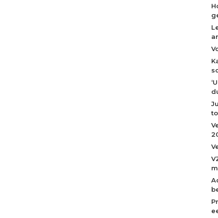
H
g
L
a
V
K
s
‘
du
J
t
V
2
Ve
VZ
m
A
b
P
ee