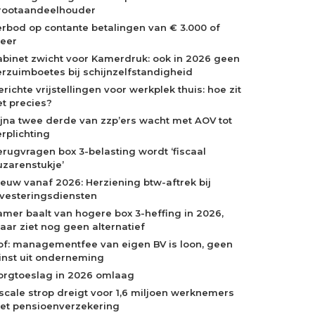
rootaandeelhouder
erbod op contante betalingen van € 3.000 of
eer
abinet zwicht voor Kamerdruk: ook in 2026 geen
erzuimboetes bij schijnzelfstandigheid
richte vrijstellingen voor werkplek thuis: hoe zit
et precies?
ijna twee derde van zzp’ers wacht met AOV tot
erplichting
erugvragen box 3-belasting wordt ‘fiscaal
uzarenstukje’
ieuw vanaf 2026: Herziening btw-aftrek bij
nvesteringsdiensten
amer baalt van hogere box 3-heffing in 2026,
aar ziet nog geen alternatief
of: managementfee van eigen BV is loon, geen
inst uit onderneming
orgtoeslag in 2026 omlaag
iscale strop dreigt voor 1,6 miljoen werknemers
et pensioenverzekering