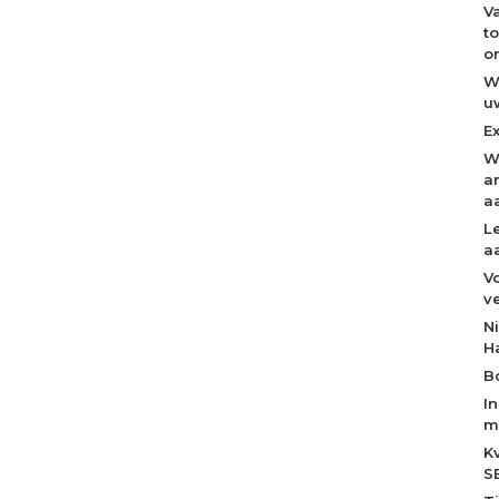
V
t
o
W
u
E
W
a
a
L
a
V
v
N
H
B
I
m
K
S