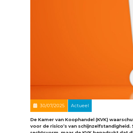
30/07/2025
Actueel
De Kamer van Koophandel (KVK) waarschuwt
voor de risico’s van schijnzelfstandigheid
rechtsvorm, maar de KVK benadrukt dat d