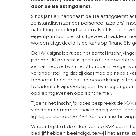
door de Belastingdienst.
Sinds januari handhaaft de Belastingdienst ac
zelfstandigen zonder personeel (zzp’ers) mo
naheffing opgelegd krijgen als blijkt dat zij
eigenlijk in loondienst uitgevoerd hadden m
worden uitgedeeld, is de kans op financiële 
De KVK signaleert dat het aantal inschrijvin
jaar met 16 procent is gedaald ten opzichte va
aantal nieuwe bv’s met 21 procent. Volgens de
veronderstelling dat zij daarmee de risico’s v
benadrukt echter dat de beoordelingscriteri
bv’s identiek zijn. Ook bij een bv mag er gee
opdrachtgever en opdrachtnemer.
Tijdens het inschrijfproces bespreekt de KVK a
van de ondernemer. Indien nodig wordt een a
ligt bij de starter. De KVK kan een inschrijvi
Verder blijkt uit de cijfers van de KVK dat 
bedrijf hebben beëindigd, terwijl het aantal s