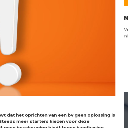
N
V
n
 dat het oprichten van een bv geen oplossing is
. Steeds meer starters kiezen voor deze
it geen bescherming biedt tegen handhaving