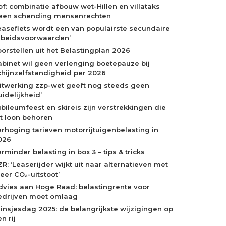
of: combinatie afbouw wet-Hillen en villataks
een schending mensenrechten
easefiets wordt een van populairste secundaire
rbeidsvoorwaarden’
oorstellen uit het Belastingplan 2026
abinet wil geen verlenging boetepauze bij
chijnzelfstandigheid per 2026
Uitwerking zzp-wet geeft nog steeds geen
idelijkheid’
ubileumfeest en skireis zijn verstrekkingen die
ot loon behoren
erhoging tarieven motorrijtuigenbelasting in
026
rminder belasting in box 3 – tips & tricks
R: ‘Leaserijder wijkt uit naar alternatieven met
eer CO₂-uitstoot’
dvies aan Hoge Raad: belastingrente voor
edrijven moet omlaag
rinsjesdag 2025: de belangrijkste wijzigingen op
n rij