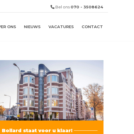
Bel ons
070 - 3508624
VER ONS
NIEUWS
VACATURES
CONTACT
Bollard staat voor u klaar!