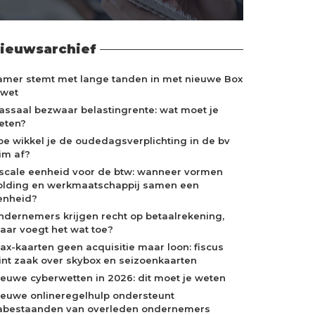
ieuwsarchief
amer stemt met lange tanden in met nieuwe Box
-wet
assaal bezwaar belastingrente: wat moet je
eten?
oe wikkel je de oudedagsverplichting in de bv
lim af?
iscale eenheid voor de btw: wanneer vormen
olding en werkmaatschappij samen een
enheid?
ndernemers krijgen recht op betaalrekening,
aar voegt het wat toe?
jax-kaarten geen acquisitie maar loon: fiscus
int zaak over skybox en seizoenkaarten
ieuwe cyberwetten in 2026: dit moet je weten
ieuwe onlineregelhulp ondersteunt
abestaanden van overleden ondernemers