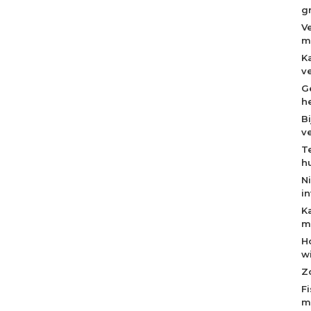
g
V
m
K
v
Ge
h
B
v
T
h
N
i
K
m
H
w
Z
F
m