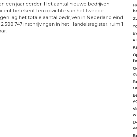
n een jaar eerder. Het aantal nieuwe bedrijven
H
rocent betekent ten opzichte van het tweede
b
en lag het totale aantal bedrijven in Nederland eind
Z
2.588.747 inschrijvingen in het Handelsregister, ruim 1
Y
ar.
K
u
K
O
f
G
o
B
r
E
y
V
w
D
v
B