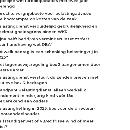
ijdelijke wet turboliquidaties met twee jaar
erlengd
erechte vergrijpboete voor belastingadviseur
ie bootcampte op kosten van de zaak
elastingdienst verduidelijkt gebruikelijkheid en
oelmatigheidsgrens binnen WKR
ijna helft bedrijven vermindert inzet zzp’ers
oor handhaving wet DBA’
ot welk bedrag is een schenking belastingvrij in
025?
et tegenbewijsregeling box 3 aangenomen door
erste Kamer
elastingdienst verstuurt duizenden brieven met
outieve box 3-bedragen
tandpunt Belastingdienst: alleen werkelijk
endement minderjarig kind vóór 18e
oegerekend aan ouders
elastingheffing in 2025: tips voor de directeur-
rootaandeelhouder
elfstandigenwet of VBAR: frisse wind of meer
ist?