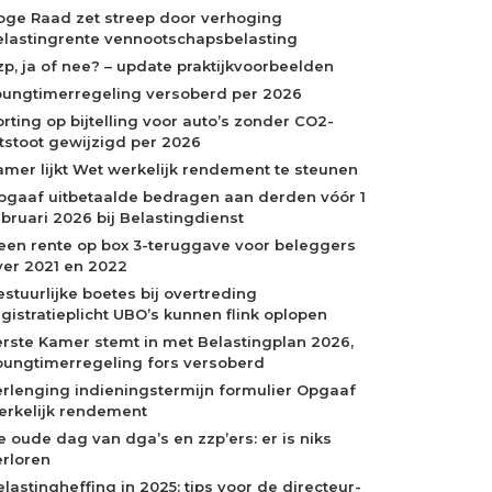
oge Raad zet streep door verhoging
elastingrente vennootschapsbelasting
zp, ja of nee? – update praktijkvoorbeelden
oungtimerregeling versoberd per 2026
orting op bijtelling voor auto’s zonder CO2-
itstoot gewijzigd per 2026
amer lijkt Wet werkelijk rendement te steunen
pgaaf uitbetaalde bedragen aan derden vóór 1
ebruari 2026 bij Belastingdienst
een rente op box 3-teruggave voor beleggers
ver 2021 en 2022
estuurlijke boetes bij overtreding
egistratieplicht UBO’s kunnen flink oplopen
erste Kamer stemt in met Belastingplan 2026,
oungtimerregeling fors versoberd
erlenging indieningstermijn formulier Opgaaf
erkelijk rendement
e oude dag van dga’s en zzp’ers: er is niks
erloren
elastingheffing in 2025: tips voor de directeur-