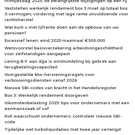
Prinsjesdag 2025: de belangrijkste wijzigingen op een rij
Vaststellen werkelijk rendement box 3 moet op totaal box
3-vermogen; vordering met lage rente onvoldoende voor
rechtsherstel
Wat kunt u met lijfrente doen aan de opbouw van uw
pensioen?
Excessief lenen: eind 2025 maximaal € 500.000
Wetsvoorstel basisverzekering arbeidsongeschiktheid
voor zelfstandigen aangepast
Lening B.V. aan dga is winstuitdeling bij gebrek aan
terugbetalingscapaciteit
Voorgestelde btw-herzieningsregels voor
verbouwingsdiensten vanaf 2026
Nieuwe SBI-codes van kracht in het Handelsregister
Box 3: Werkelijk rendement doorgeven
Inkomstenbelasting 2025: tips voor ondernemers met een
eenmanszaak of vof
KvK waarschuwt ondernemers: controleer nieuwe SBI-
code
Tijdelijke wet turboliquidaties met twee jaar verlengd