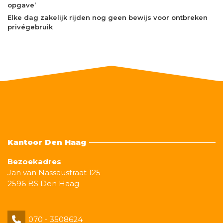
opgave’
Elke dag zakelijk rijden nog geen bewijs voor ontbreken
privégebruik
Kantoor Den Haag
Bezoekadres
Jan van Nassaustraat 125
2596 BS Den Haag
070 - 3508624