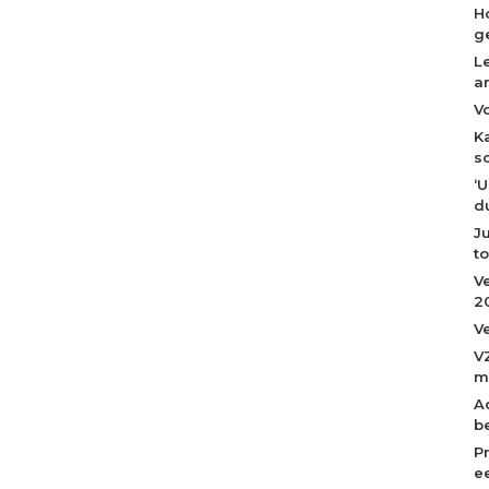
H
g
L
a
V
K
s
‘
du
J
t
V
2
Ve
VZ
m
A
b
P
ee