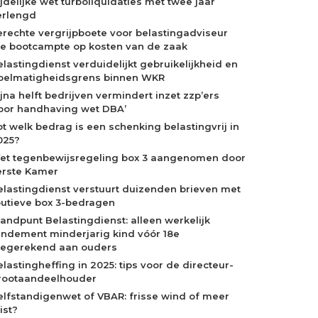
ijdelijke wet turboliquidaties met twee jaar
erlengd
erechte vergrijpboete voor belastingadviseur
ie bootcampte op kosten van de zaak
elastingdienst verduidelijkt gebruikelijkheid en
oelmatigheidsgrens binnen WKR
ijna helft bedrijven vermindert inzet zzp’ers
oor handhaving wet DBA’
ot welk bedrag is een schenking belastingvrij in
025?
et tegenbewijsregeling box 3 aangenomen door
erste Kamer
elastingdienst verstuurt duizenden brieven met
outieve box 3-bedragen
tandpunt Belastingdienst: alleen werkelijk
endement minderjarig kind vóór 18e
oegerekend aan ouders
elastingheffing in 2025: tips voor de directeur-
rootaandeelhouder
elfstandigenwet of VBAR: frisse wind of meer
ist?