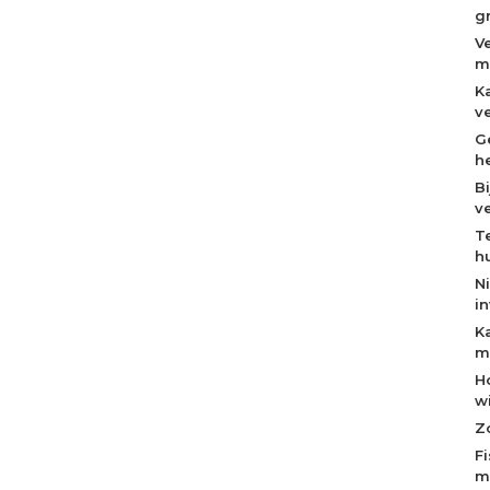
g
V
m
K
v
Ge
h
B
v
T
h
N
i
K
m
H
w
Z
F
m