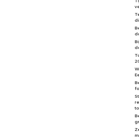
T
v
T
d
B
d
B
d
T
2
W
E
B
f
S
r
t
B
g
Z
m