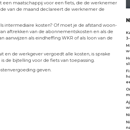
een maatschappij voor een fiets, die de werknemer
inde van de maand declareert de werknemer de
N
 intermediaire kosten? Of moet je de afstand woon-
van aftrekken van de abonnementskosten en als de
K
n aanwijzen als eindheffing WKR of als loon van de
3
M
w
t en de werkgever vergoedt alle kosten, is sprake
H
is de bijtelling voor de fiets van toepassing.
s
ostenvergoeding geven.
F
h
e
O
m
A
w
N
N
n