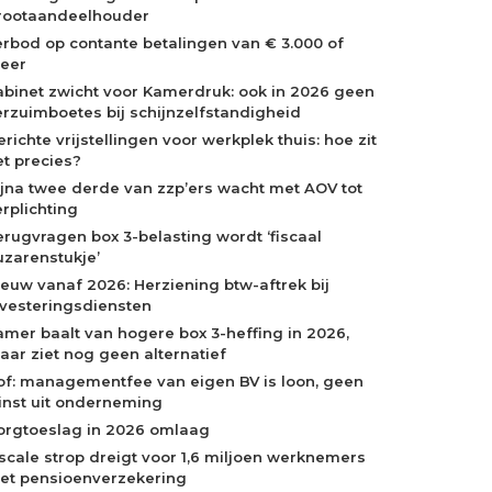
rootaandeelhouder
erbod op contante betalingen van € 3.000 of
eer
abinet zwicht voor Kamerdruk: ook in 2026 geen
erzuimboetes bij schijnzelfstandigheid
richte vrijstellingen voor werkplek thuis: hoe zit
et precies?
ijna twee derde van zzp’ers wacht met AOV tot
erplichting
erugvragen box 3-belasting wordt ‘fiscaal
uzarenstukje’
ieuw vanaf 2026: Herziening btw-aftrek bij
nvesteringsdiensten
amer baalt van hogere box 3-heffing in 2026,
aar ziet nog geen alternatief
of: managementfee van eigen BV is loon, geen
inst uit onderneming
orgtoeslag in 2026 omlaag
iscale strop dreigt voor 1,6 miljoen werknemers
et pensioenverzekering