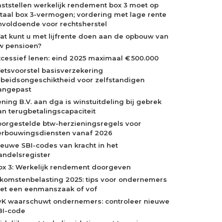
aststellen werkelijk rendement box 3 moet op
otaal box 3-vermogen; vordering met lage rente
nvoldoende voor rechtsherstel
at kunt u met lijfrente doen aan de opbouw van
w pensioen?
xcessief lenen: eind 2025 maximaal € 500.000
etsvoorstel basisverzekering
rbeidsongeschiktheid voor zelfstandigen
angepast
ening B.V. aan dga is winstuitdeling bij gebrek
an terugbetalingscapaciteit
oorgestelde btw-herzieningsregels voor
erbouwingsdiensten vanaf 2026
ieuwe SBI-codes van kracht in het
andelsregister
ox 3: Werkelijk rendement doorgeven
nkomstenbelasting 2025: tips voor ondernemers
et een eenmanszaak of vof
vK waarschuwt ondernemers: controleer nieuwe
BI-code