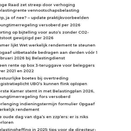
oge Raad zet streep door verhoging
elastingrente vennootschapsbelasting
zp, ja of nee? – update praktijkvoorbeelden
oungtimerregeling versoberd per 2026
orting op bijtelling voor auto’s zonder CO2-
itstoot gewijzigd per 2026
amer lijkt Wet werkelijk rendement te steunen
pgaaf uitbetaalde bedragen aan derden vóór 1
ebruari 2026 bij Belastingdienst
een rente op box 3-teruggave voor beleggers
ver 2021 en 2022
estuurlijke boetes bij overtreding
egistratieplicht UBO’s kunnen flink oplopen
erste Kamer stemt in met Belastingplan 2026,
oungtimerregeling fors versoberd
erlenging indieningstermijn formulier Opgaaf
erkelijk rendement
e oude dag van dga’s en zzp’ers: er is niks
erloren
elastingheffing in 2025: tips voor de directeur-