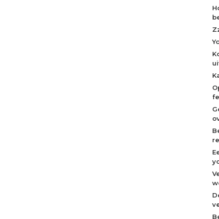
H
b
Z
Y
K
u
K
O
f
G
o
B
r
E
y
V
w
D
v
B