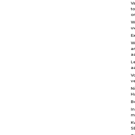
V
t
o
W
u
E
W
a
a
L
a
V
v
N
H
B
I
m
K
S