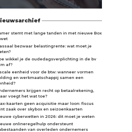
ieuwsarchief
amer stemt met lange tanden in met nieuwe Box
-wet
assaal bezwaar belastingrente: wat moet je
eten?
oe wikkel je de oudedagsverplichting in de bv
lim af?
iscale eenheid voor de btw: wanneer vormen
olding en werkmaatschappij samen een
enheid?
ndernemers krijgen recht op betaalrekening,
aar voegt het wat toe?
jax-kaarten geen acquisitie maar loon: fiscus
int zaak over skybox en seizoenkaarten
ieuwe cyberwetten in 2026: dit moet je weten
ieuwe onlineregelhulp ondersteunt
abestaanden van overleden ondernemers