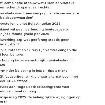
of: combinatie afbouw wet-Hillen en villataks
een schending mensenrechten
easefiets wordt een van populairste secundaire
rbeidsvoorwaarden’
oorstellen uit het Belastingplan 2026
abinet wil geen verlenging boetepauze bij
chijnzelfstandigheid per 2026
Uitwerking zzp-wet geeft nog steeds geen
idelijkheid’
ubileumfeest en skireis zijn verstrekkingen die
ot loon behoren
erhoging tarieven motorrijtuigenbelasting in
026
rminder belasting in box 3 – tips & tricks
R: ‘Leaserijder wijkt uit naar alternatieven met
eer CO₂-uitstoot’
dvies aan Hoge Raad: belastingrente voor
edrijven moet omlaag
rinsjesdag 2025: de belangrijkste wijzigingen op
n rij