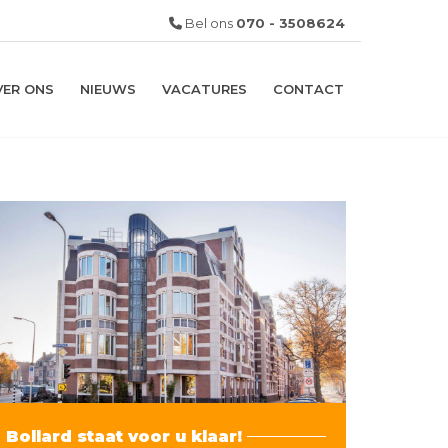
Bel ons
070 - 3508624
VER ONS
NIEUWS
VACATURES
CONTACT
Bollard staat voor u klaar!