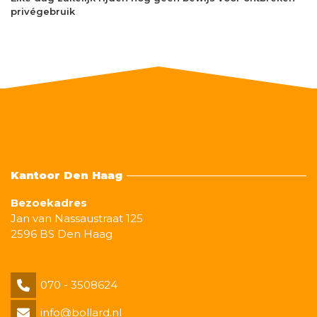
privégebruik
Kantoor Den Haag
Bezoekadres
Jan van Nassaustraat 125
2596 BS Den Haag
070 - 3508624
info@bollard.nl