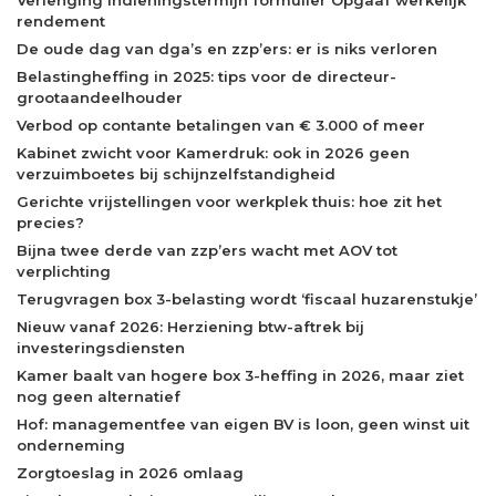
Verlenging indieningstermijn formulier Opgaaf werkelijk
rendement
De oude dag van dga’s en zzp’ers: er is niks verloren
Belastingheffing in 2025: tips voor de directeur-
grootaandeelhouder
Verbod op contante betalingen van € 3.000 of meer
Kabinet zwicht voor Kamerdruk: ook in 2026 geen
verzuimboetes bij schijnzelfstandigheid
Gerichte vrijstellingen voor werkplek thuis: hoe zit het
precies?
Bijna twee derde van zzp’ers wacht met AOV tot
verplichting
Terugvragen box 3-belasting wordt ‘fiscaal huzarenstukje’
Nieuw vanaf 2026: Herziening btw-aftrek bij
investeringsdiensten
Kamer baalt van hogere box 3-heffing in 2026, maar ziet
nog geen alternatief
Hof: managementfee van eigen BV is loon, geen winst uit
onderneming
Zorgtoeslag in 2026 omlaag