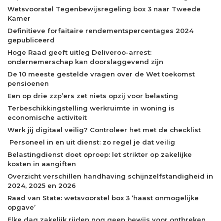
Wetsvoorstel Tegenbewijsregeling box 3 naar Tweede
Kamer
Definitieve forfaitaire rendementspercentages 2024
gepubliceerd
Hoge Raad geeft uitleg Deliveroo-arrest:
ondernemerschap kan doorslaggevend zijn
De 10 meeste gestelde vragen over de Wet toekomst
pensioenen
Een op drie zzp’ers zet niets opzij voor belasting
Terbeschikkingstelling werkruimte in woning is
economische activiteit
Werk jij digitaal veilig? Controleer het met de checklist
Personeel in en uit dienst: zo regel je dat veilig
Belastingdienst doet oproep: let strikter op zakelijke
kosten in aangiften
Overzicht verschillen handhaving schijnzelfstandigheid in
2024, 2025 en 2026
Raad van State: wetsvoorstel box 3 ‘haast onmogelijke
opgave’
Elke dag zakelijk rijden nog geen bewijs voor ontbreken