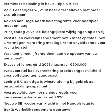
Verminder belasting in box 3 – tips & tricks
VZR: ‘Leaserijder wijkt uit naar alternatieven met meer
CO₂-uitstoot’
Advies aan Hoge Raad: belastingrente voor bedrijven
moet omlaag
Prinsjesdag 2025: de belangrijkste wijzigingen op een rij
Vaststellen werkelijk rendement box 3 moet op totaal box
3-vermogen; vordering met lage rente onvoldoende voor
rechtsherstel
Wat kunt u met lijfrente doen aan de opbouw van uw
pensioen?
Excessief lenen: eind 2025 maximaal € 500.000
Wetsvoorstel basisverzekering arbeidsongeschiktheid
voor zelfstandigen aangepast
Lening B.V. aan dga is winstuitdeling bij gebrek aan
terugbetalingscapaciteit
Voorgestelde btw-herzieningsregels voor
verbouwingsdiensten vanaf 2026
Nieuwe SBI-codes van kracht in het Handelsregister
Box 3: Werkelijk rendement doorgeven