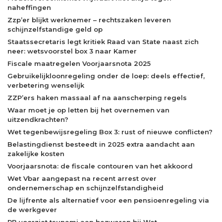
naheffingen
Zzp’er blijkt werknemer – rechtszaken leveren
schijnzelfstandige geld op
Staatssecretaris legt kritiek Raad van State naast zich
neer: wetsvoorstel box 3 naar Kamer
Fiscale maatregelen Voorjaarsnota 2025
Gebruikelijkloonregeling onder de loep: deels effectief,
verbetering wenselijk
ZZP’ers haken massaal af na aanscherping regels
Waar moet je op letten bij het overnemen van
uitzendkrachten?
Wet tegenbewijsregeling Box 3: rust of nieuwe conflicten?
Belastingdienst besteedt in 2025 extra aandacht aan
zakelijke kosten
Voorjaarsnota: de fiscale contouren van het akkoord
Wet Vbar aangepast na recent arrest over
ondernemerschap en schijnzelfstandigheid
De lijfrente als alternatief voor een pensioenregeling via
de werkgever
RB voorziet tsunami aan bezwaren bij Wet