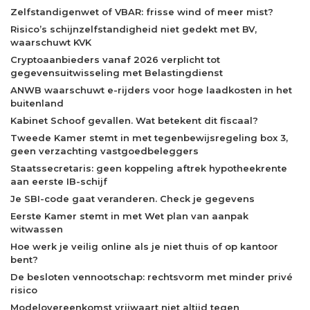
Zelfstandigenwet of VBAR: frisse wind of meer mist?
Risico’s schijnzelfstandigheid niet gedekt met BV,
waarschuwt KVK
Cryptoaanbieders vanaf 2026 verplicht tot
gegevensuitwisseling met Belastingdienst
ANWB waarschuwt e-rijders voor hoge laadkosten in het
buitenland
Kabinet Schoof gevallen. Wat betekent dit fiscaal?
Tweede Kamer stemt in met tegenbewijsregeling box 3,
geen verzachting vastgoedbeleggers
Staatssecretaris: geen koppeling aftrek hypotheekrente
aan eerste IB-schijf
Je SBI-code gaat veranderen. Check je gegevens
Eerste Kamer stemt in met Wet plan van aanpak
witwassen
Hoe werk je veilig online als je niet thuis of op kantoor
bent?
De besloten vennootschap: rechtsvorm met minder privé
risico
Modelovereenkomst vrijwaart niet altijd tegen