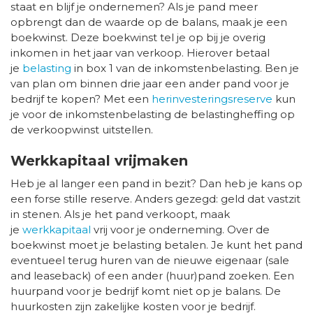
staat en blijf je ondernemen? Als je pand meer
opbrengt dan de waarde op de balans, maak je een
boekwinst. Deze boekwinst tel je op bij je overig
inkomen in het jaar van verkoop. Hierover betaal
je
belasting
in box 1 van de inkomstenbelasting. Ben je
van plan om binnen drie jaar een ander pand voor je
bedrijf te kopen? Met een
herinvesteringsreserve
kun
je voor de inkomstenbelasting de belastingheffing op
de verkoopwinst uitstellen.
Werkkapitaal vrijmaken
Heb je al langer een pand in bezit? Dan heb je kans op
een forse stille reserve. Anders gezegd: geld dat vastzit
in stenen. Als je het pand verkoopt, maak
je
werkkapitaal
vrij voor je onderneming. Over de
boekwinst moet je belasting betalen. Je kunt het pand
eventueel terug huren van de nieuwe eigenaar (sale
and leaseback) of een ander (huur)pand zoeken. Een
huurpand voor je bedrijf komt niet op je balans. De
huurkosten zijn zakelijke kosten voor je bedrijf.