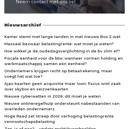
Neem contact met ons op!
Nieuwsarchief
Kamer stemt met lange tanden in met nieuwe Box 3-wet
Massaal bezwaar belastingrente: wat moet je weten?
Hoe wikkel je de oudedagsverplichting in de bv slim af?
Fiscale eenheid voor de btw: wanneer vormen holding en
werkmaatschappij samen een eenheid?
Ondernemers krijgen recht op betaalrekening, maar
voegt het wat toe?
Ajax-kaarten geen acquisitie maar loon: fiscus wint zaak
over skybox en seizoenkaarten
Nieuwe cyberwetten in 2026: dit moet je weten
Nieuwe onlineregelhulp ondersteunt nabestaanden van
overleden ondernemers
Hoge Raad zet streep door verhoging belastingrente
vennootschapsbelasting
Zzp, ja of nee? – update praktijkvoorbeelden