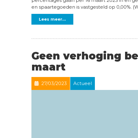
percentages gaan per 16 maart 2023 in en g
en spaartegoeden is vastgesteld op 0,00%. (W
Lees meer...
Geen verhoging bel
maart
27/03/2023
Actueel