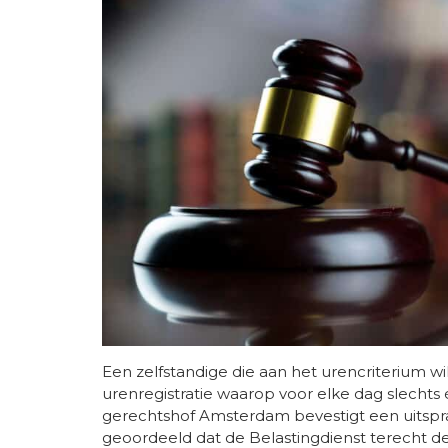
Een zelfstandige die aan het urencriterium
urenregistratie waarop voor elke dag slechts 
gerechtshof Amsterdam bevestigt een uitspr
geoordeeld dat de Belastingdienst terecht de 