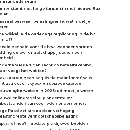
elastingadviseurs
amer stemt met lange tanden in met nieuwe Box
-wet
assaal bezwaar belastingrente: wat moet je
eten?
oe wikkel je de oudedagsverplichting in de bv
lim af?
iscale eenheid voor de btw: wanneer vormen
olding en werkmaatschappij samen een
enheid?
ndernemers krijgen recht op betaalrekening,
aar voegt het wat toe?
jax-kaarten geen acquisitie maar loon: fiscus
int zaak over skybox en seizoenkaarten
ieuwe cyberwetten in 2026: dit moet je weten
ieuwe onlineregelhulp ondersteunt
abestaanden van overleden ondernemers
oge Raad zet streep door verhoging
elastingrente vennootschapsbelasting
zp, ja of nee? – update praktijkvoorbeelden