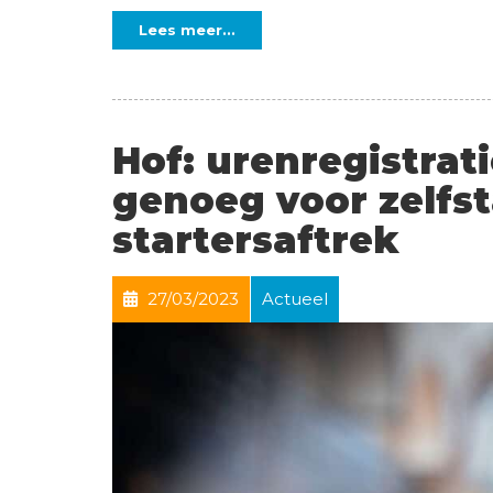
Lees meer...
Hof: urenregistrati
genoeg voor zelfs
startersaftrek
27/03/2023
Actueel