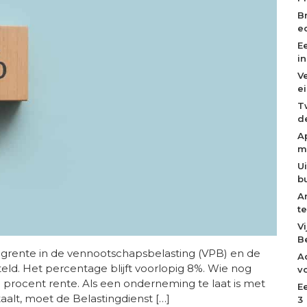
B
e
E
i
V
e
T
de
A
m
U
b
A
t
V
B
grente in de vennootschapsbelasting (VPB) en de
A
eld. Het percentage blijft voorlopig 8%. Wie nog
v
,5 procent rente. Als een onderneming te laat is met
E
aalt, moet de Belastingdienst […]
3