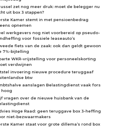
russel zet nog meer druk: moet de belegger nu
cht uit box 3 stappen?
erste Kamer stemt in met pensioenbedrag
neens opnemen
eel werkgevers nog niet voorbereid op pseudo-
indheffing voor fossiele leaseauto’s
weede fiets van de zaak: ook dan geldt gewoon
 7%-bijtelling
parte WKR-vrijstelling voor personeelskorting
oet verdwijnen
itstel invoering nieuwe procedure teruggaaf
uitenlandse btw
mbtshalve aanslagen Belastingdienst vaak fors
e hoog
ijf vragen over de nieuwe huisbank van de
elastingdienst
dvies Hoge Raad: geen teruggave box 3-heffing
oor niet-bezwaarmakers
erste Kamer staat voor grote dillema’s rond box