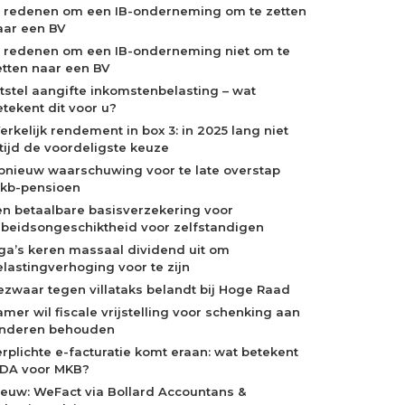
0 redenen om een IB-onderneming om te zetten
aar een BV
0 redenen om een IB-onderneming niet om te
etten naar een BV
itstel aangifte inkomstenbelasting – wat
etekent dit voor u?
erkelijk rendement in box 3: in 2025 lang niet
ltijd de voordeligste keuze
pnieuw waarschuwing voor te late overstap
kb-pensioen
en betaalbare basisverzekering voor
rbeidsongeschiktheid voor zelfstandigen
ga’s keren massaal dividend uit om
elastingverhoging voor te zijn
ezwaar tegen villataks belandt bij Hoge Raad
amer wil fiscale vrijstelling voor schenking aan
inderen behouden
erplichte e-facturatie komt eraan: wat betekent
iDA voor MKB?
ieuw: WeFact via Bollard Accountans &