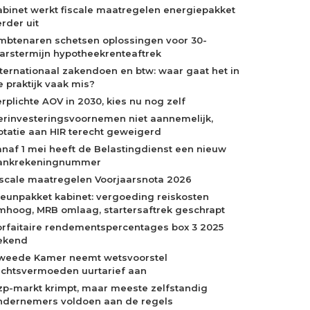
abinet werkt fiscale maatregelen energiepakket
rder uit
mbtenaren schetsen oplossingen voor 30-
aarstermijn hypotheekrenteaftrek
nternationaal zakendoen en btw: waar gaat het in
e praktijk vaak mis?
erplichte AOV in 2030, kies nu nog zelf
erinvesteringsvoornemen niet aannemelijk,
otatie aan HIR terecht geweigerd
anaf 1 mei heeft de Belastingdienst een nieuw
ankrekeningnummer
iscale maatregelen Voorjaarsnota 2026
teunpakket kabinet: vergoeding reiskosten
mhoog, MRB omlaag, startersaftrek geschrapt
orfaitaire rendementspercentages box 3 2025
ekend
weede Kamer neemt wetsvoorstel
echtsvermoeden uurtarief aan
zp-markt krimpt, maar meeste zelfstandig
ndernemers voldoen aan de regels