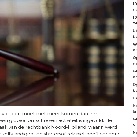
1
n
1
z
U
b
W
a
O
m
E
a
D
b
B
K
k
 wil voldoen moet met meer komen dan een
V
één globaal omschreven activiteit is ingevuld. Het
V
aak van de rechtbank Noord-Holland, waarin werd
N
zelfstandigen- en startersaftrek niet heeft verleend.