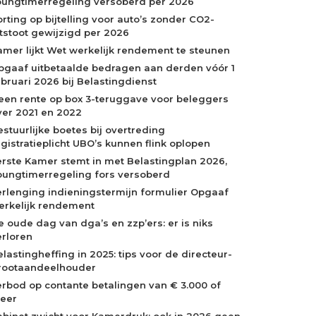
oungtimerregeling versoberd per 2026
orting op bijtelling voor auto’s zonder CO2-
itstoot gewijzigd per 2026
amer lijkt Wet werkelijk rendement te steunen
pgaaf uitbetaalde bedragen aan derden vóór 1
ebruari 2026 bij Belastingdienst
een rente op box 3-teruggave voor beleggers
ver 2021 en 2022
estuurlijke boetes bij overtreding
egistratieplicht UBO’s kunnen flink oplopen
erste Kamer stemt in met Belastingplan 2026,
oungtimerregeling fors versoberd
erlenging indieningstermijn formulier Opgaaf
erkelijk rendement
e oude dag van dga’s en zzp’ers: er is niks
erloren
elastingheffing in 2025: tips voor de directeur-
rootaandeelhouder
erbod op contante betalingen van € 3.000 of
eer