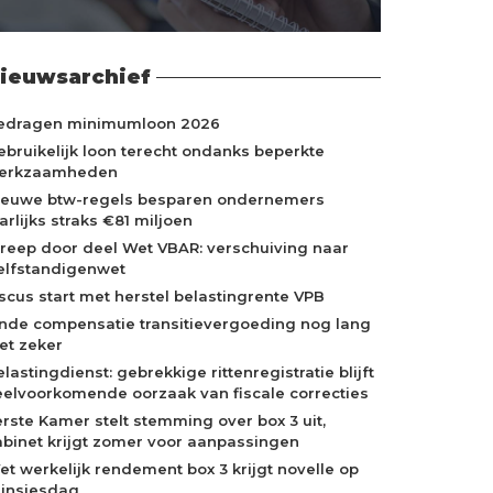
ieuwsarchief
edragen minimumloon 2026
ebruikelijk loon terecht ondanks beperkte
erkzaamheden
ieuwe btw-regels besparen ondernemers
arlijks straks €81 miljoen
treep door deel Wet VBAR: verschuiving naar
elfstandigenwet
iscus start met herstel belastingrente VPB
inde compensatie transitievergoeding nog lang
iet zeker
lastingdienst: gebrekkige rittenregistratie blijft
eelvoorkomende oorzaak van fiscale correcties
erste Kamer stelt stemming over box 3 uit,
abinet krijgt zomer voor aanpassingen
et werkelijk rendement box 3 krijgt novelle op
rinsjesdag