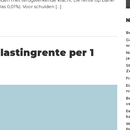
elden met terugwerkende kracht. De rente op bank-
as 0,01%). Voor schulden […]
N
B
G
w
astingrente per 1
N
ja
S
Z
F
E
n
Be
v
E
k
W
P