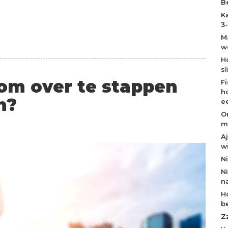
B
K
3
M
w
H
s
 om over te stappen
F
h
n?
e
O
m
A
w
N
N
n
H
b
Z