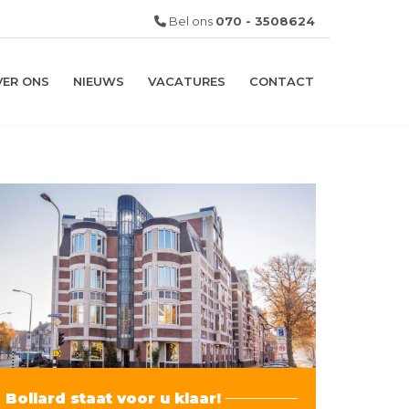
Bel ons
070 - 3508624
VER ONS
NIEUWS
VACATURES
CONTACT
Bollard staat voor u klaar!