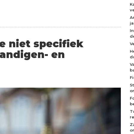
K
ve
A
j
I
d
e niet specifiek
V
tandigen- en
H
d
V
b
F
S
o
F
b
T
r
Z
o