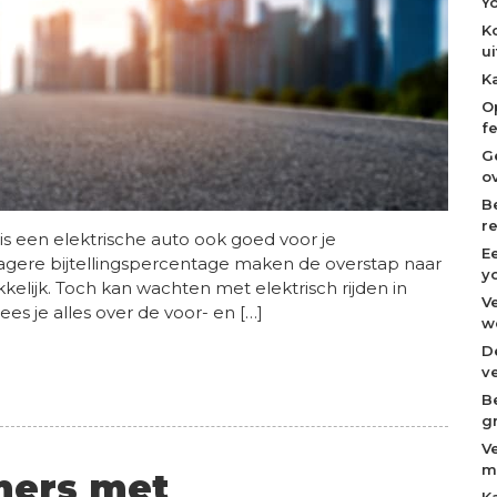
Y
K
u
K
O
f
G
o
B
r
r is een elektrische auto ook goed voor je
E
agere bijtellingspercentage maken de overstap naar
y
kkelijk. Toch kan wachten met elektrisch rijden in
V
lees je alles over de voor- en […]
w
D
v
B
g
V
m
mers met