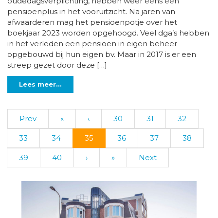
oudedagsverplichting, hebben weer eens een
pensioenplus in het vooruitzicht. Na jaren van
afwaarderen mag het pensioenpotje over het
boekjaar 2023 worden opgehoogd. Veel dga’s hebben
in het verleden een pensioen in eigen beheer
opgebouwd bij hun eigen bv. Maar in 2017 is er een
streep gezet door deze […]
Lees meer...
Prev
«
‹
30
31
32
33
34
35
36
37
38
39
40
›
»
Next