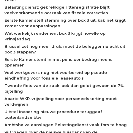
Belastingdienst: gebrekkige rittenregistratie blijft
veelvoorkomende oorzaak van fiscale correcties
Eerste Kamer stelt stemming over box 3 uit, kabinet krijgt
zomer voor aanpassingen
Wet werkelijk rendement box 3 krijgt novelle op
Prinsjesdag
Brussel zet nog meer druk: moet de belegger nu echt uit
box 3 stappen?
Eerste Kamer stemt in met pensioenbedrag ineens
opnemen
Veel werkgevers nog niet voorbereid op pseudo-
eindheffing voor fossiele leaseauto’s
Tweede fiets van de zaak: ook dan geldt gewoon de 7%-
bijtelling
Aparte WKR-vrijstelling voor personeelskorting moet
verdwijnen
Uitstel invoering nieuwe procedure teruggaaf
buitenlandse btw
Ambtshalve aanslagen Belastingdienst vaak fors te hoog
Vijf vragen over de nieuwe huisbank van de