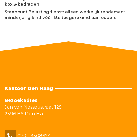
box 3-bedragen
Standpunt Belastingdienst: alleen werkelijk rendement
minderjarig kind vóór 18e toegerekend aan ouders
Kantoor Den Haag
Bezoekadres
Jan van Nassaustraat 125
2596 BS Den Haag
070 - 3508624