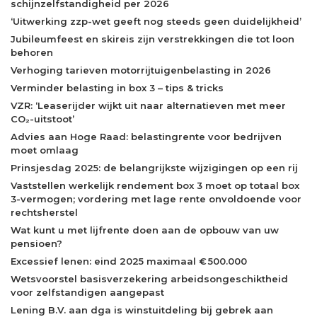
schijnzelfstandigheid per 2026
‘Uitwerking zzp-wet geeft nog steeds geen duidelijkheid’
Jubileumfeest en skireis zijn verstrekkingen die tot loon
behoren
Verhoging tarieven motorrijtuigenbelasting in 2026
Verminder belasting in box 3 – tips & tricks
VZR: ‘Leaserijder wijkt uit naar alternatieven met meer
CO₂-uitstoot’
Advies aan Hoge Raad: belastingrente voor bedrijven
moet omlaag
Prinsjesdag 2025: de belangrijkste wijzigingen op een rij
Vaststellen werkelijk rendement box 3 moet op totaal box
3-vermogen; vordering met lage rente onvoldoende voor
rechtsherstel
Wat kunt u met lijfrente doen aan de opbouw van uw
pensioen?
Excessief lenen: eind 2025 maximaal € 500.000
Wetsvoorstel basisverzekering arbeidsongeschiktheid
voor zelfstandigen aangepast
Lening B.V. aan dga is winstuitdeling bij gebrek aan